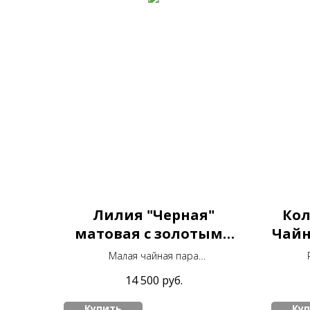
Лилия "Черная"
Кол
матовая с золотыми
Чайн
лилиями
Малая чайная пара
Объём 160мл
14 500
руб.
Купить
Ку