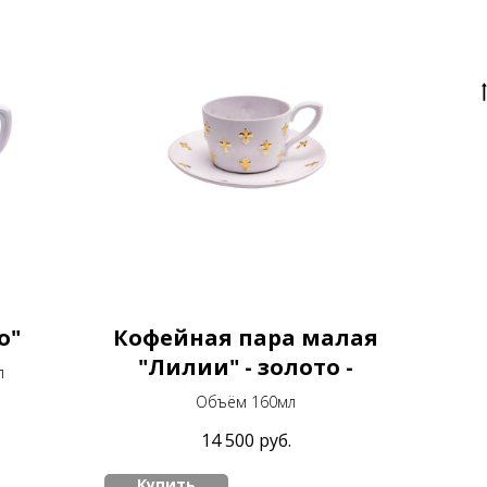
о"
Кофейная пара малая
"Лилии" - золото -
л
Объём 160мл
14 500
руб.
Купить