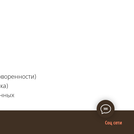
оворенности)
ка)
анных
Соц сети