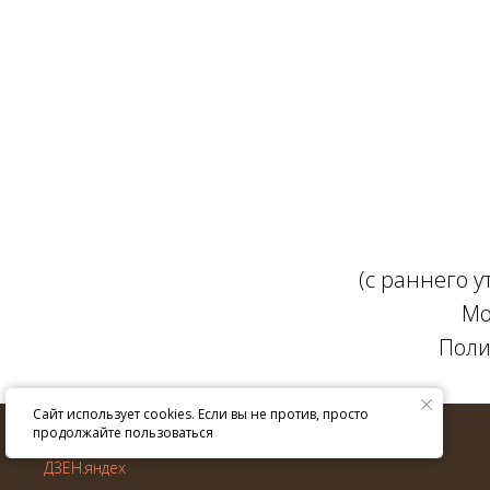
(с раннего 
Мо
Поли
Сайт использует cookies. Если вы не против, просто
© ИП Крюкова Е.В. 2013–
2026
г.
продолжайте пользоваться
Все права защищены.
ДЗЕН.яндех