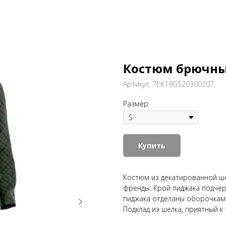
Костюм брючн
Артикул:
7EK19GS20300207
Размер
Купить
Костюм из декатированной ше
френды. Крой пиджака подчер
пиджака отделаны оборочкам
Подклад из шелка, приятный к 