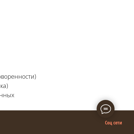
оворенности)
ка)
анных
Соц сети