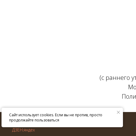
(с раннего 
Мо
Поли
Сайт использует cookies. Если вы не против, просто
© ИП Крюкова Е.В. 2013–
2026
г.
продолжайте пользоваться
Все права защищены.
ДЗЕН.яндех