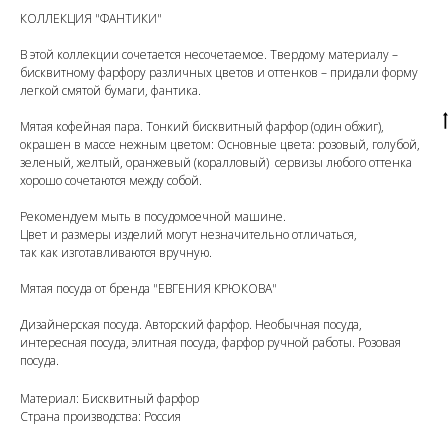
КОЛЛЕКЦИЯ "ФАНТИКИ"
В этой коллекции сочетается несочетаемое. Твердому материалу –
бисквитному фарфору различных цветов и оттенков – придали форму
легкой смятой бумаги, фантика.
Мятая кофейная пара. Тонкий бисквитный фарфор (один обжиг),
окрашен в массе нежным цветом: Основные цвета: розовый, голубой,
зеленый, желтый, оранжевый (коралловый) сервизы любого оттенка
хорошо сочетаются между собой.
Рекомендуем мыть в посудомоечной машине.
Цвет и размеры изделий могут незначительно отличаться,
так как изготавливаются вручную.
Мятая посуда от бренда "ЕВГЕНИЯ КРЮКОВА"
Дизайнерская посуда. Авторский фарфор. Необычная посуда,
интересная посуда, элитная посуда, фарфор ручной работы. Розовая
посуда.
Материал: Бисквитный фарфор
Страна производства: Россия