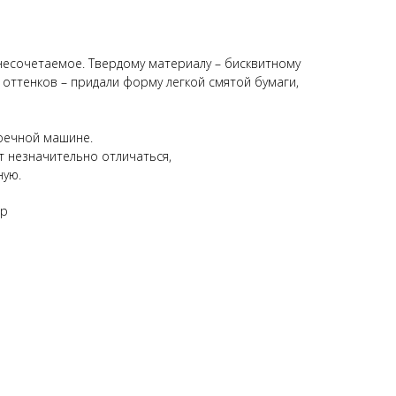
 несочетаемое. Твердому материалу – бисквитному
оттенков – придали форму легкой смятой бумаги,
оечной машине.
т незначительно отличаться,
ную.
ор