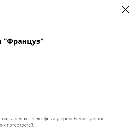
я "Француз"
оких тарелках с рельефным узором. Белые суповые
оих потертостей.