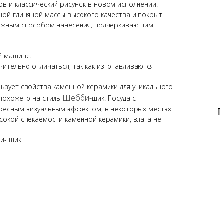
в и классический рисунок в новом исполнении.
ной глиняной массы высокого качества и покрыт
ожным способом нанесения, подчеркивающим
й машине.
ительно отличаться, так как изготавливаются
льзует свойства каменной керамики для уникального
Шебби-
похожего на стиль
шик. Посуда с
ересным визуальным эффектом, в некоторых местах
высокой спекаемости каменной керамики, влага не
и- шик.