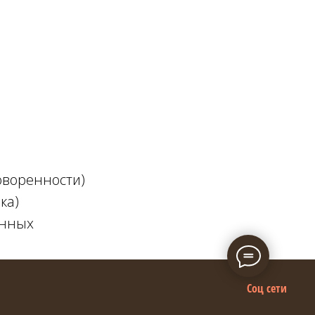
оворенности)
ка)
анных
Соц сети