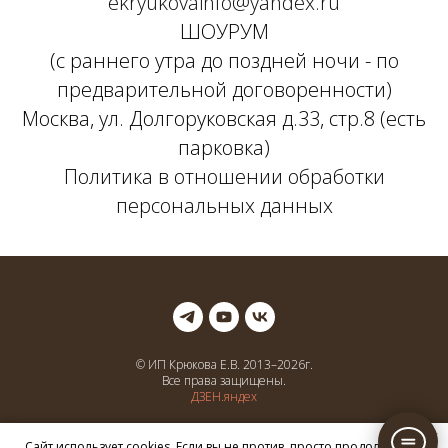
ekryukovainfo@yandex.ru
ШОУРУМ
(с раннего утра до поздней ночи - по
предварительной договоренности)
Москва, ул. Долгоруковская д.33, стр.8 (есть
парковка)
Политика в отношении обработки
персональных данных
© ИП Крюкова Е.В. 2013–
2026
г.
Все права защищены.
ДЗЕН.яндех
Соц сети
Сайт использует cookies. Если вы не против, просто продолжайте