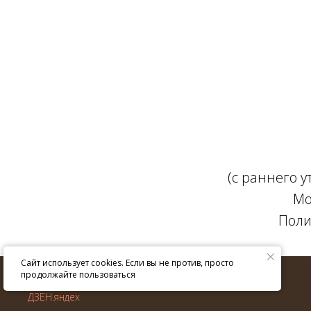
(с раннего 
Мо
Поли
Сайт использует cookies. Если вы не против, просто
© ИП Крюкова Е.В. 2013–
2026
г.
продолжайте пользоваться
Все права защищены.
ДЗЕН.яндех