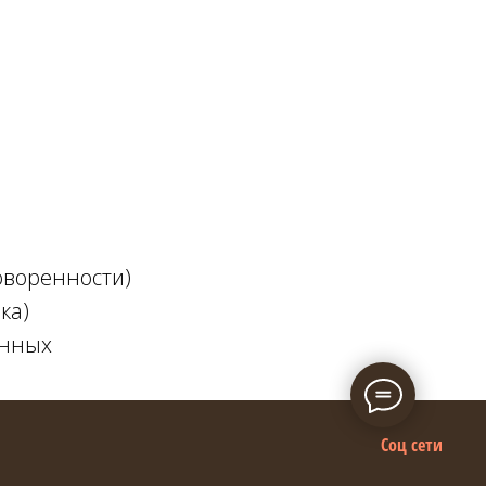
оворенности)
ка)
анных
Соц сети