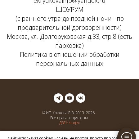
ekryukovainfo@yandex.ru
ШОУРУМ
(с раннего утра до поздней ночи - по
предварительной договоренности)
Москва, ул. Долгоруковская д.33, стр.8 (есть
парковка)
Политика в отношении обработки
персональных данных
© ИП Крюкова Е.В. 2013–
2026
г.
Все права защищены.
ДЗЕН.яндех
Соц сети
Сайт использует cookies. Если вы не против, просто продолжайте