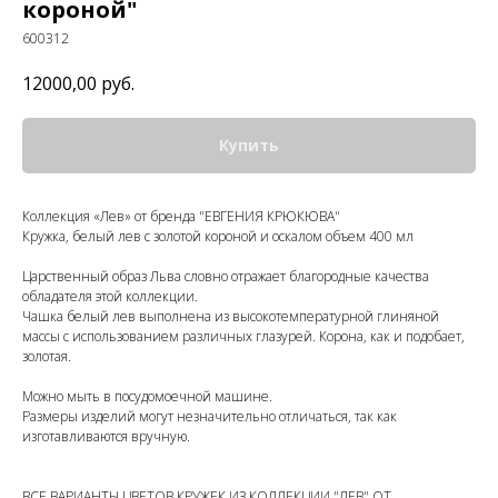
короной"
600312
12000,00
руб.
Купить
Коллекция «Лев» от бренда "ЕВГЕНИЯ КРЮКЮВА"
Кружка, белый лев с золотой короной и оскалом объем 400 мл
Царственный образ Льва словно отражает благородные качества
обладателя этой коллекции.
Чашка белый лев выполнена из высокотемпературной глиняной
массы с использованием различных глазурей. Корона, как и подобает,
золотая.
Можно мыть в посудомоечной машине.
Размеры изделий могут незначительно отличаться, так как
изготавливаются вручную.
ВСЕ ВАРИАНТЫ ЦВЕТОВ КРУЖЕК ИЗ КОЛЛЕКЦИИ "ЛЕВ" ОТ