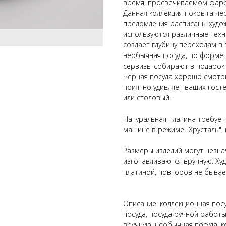
время, просвечиваемом фар
Данная коллекция покрыта чер
преломления расписаны худо
используются различные техн
создает глубину переходам в
необычная посуда, по форме,
сервизы собирают в подарок
Черная посуда хорошо смотри
приятно удивляет ваших гост
или столовый..
Натуральная платина требует
машине в режиме "Хрусталь",
Размеры изделий могут незнач
изготавливаются вручную. Ху
платиной, повторов не бывае
Описание: коллекционная посу
посуда, посуда ручной работы
вручную, необычная посуда, 