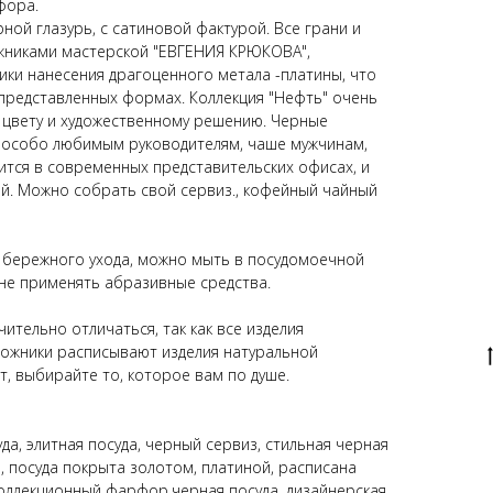
фора.
ной глазурь, с сатиновой фактурой. Все грани и
жниками мастерской "ЕВГЕНИЯ КРЮКОВА",
ики нанесения драгоценного метала -платины, что
 представленных формах. Коллекция "Нефть" очень
 цвету и художественному решению. Черные
 особо любимым руководителям, чаше мужчинам,
тся в современных представительских офисах, и
ей. Можно собрать свой сервиз., кофейный чайный
 бережного ухода, можно мыть в посудомоечной
 не применять абразивные средства.
ительно отличаться, так как все изделия
дожники расписывают изделия натуральной
т, выбирайте то, которое вам по душе.
да, элитная посуда, черный сервиз, стильная черная
, посуда покрыта золотом, платиной, расписана
коллекционный фарфор,черная посуда, дизайнерская