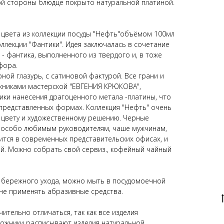
ой стороны блюдце покрыто натуральной платиной.
 цвета из коллекции посуды "Нефть"объёмом 100мл
ллекции "Фантики". Идея заключалась в сочетание
- фантика, выполненного из твердого и, в тоже
фора.
ной глазурь, с сатиновой фактурой. Все грани и
жниками мастерской "ЕВГЕНИЯ КРЮКОВА",
ики нанесения драгоценного метала -платины, что
 представленных формах. Коллекция "Нефть" очень
 цвету и художественному решению. Черные
 особо любимым руководителям, чаше мужчинам,
тся в современных представительских офисах, и
ей. Можно собрать свой сервиз., кофейный чайный
 бережного ухода, можно мыть в посудомоечной
 не применять абразивные средства.
ительно отличаться, так как все изделия
дожники расписывают изделия натуральной