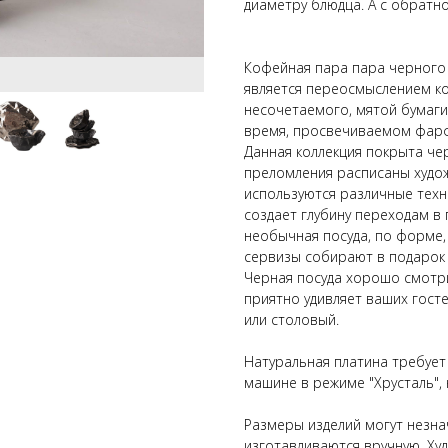
диаметру блюдца. А с обратн
Кофейная пара пара черного
является переосмыслением ко
несочетаемого, мятой бумаги 
время, просвечиваемом фар
Данная коллекция покрыта чер
преломления расписаны худо
используются различные техн
создает глубину переходам в
необычная посуда, по форме,
сервизы собирают в подарок
Черная посуда хорошо смотри
приятно удивляет ваших гост
или столовый.
Натуральная платина требует
машине в режиме "Хрусталь",
Размеры изделий могут незнач
изготавливаются вручную. Ху