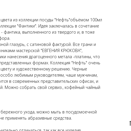
 цвета из коллекции посуды "Нефть"объёмом 100мл
ллекции "Фантики". Идея заключалась в сочетание
- фантика, выполненного из твердого и, в тоже
фора.
ной глазурь, с сатиновой фактурой. Все грани и
жниками мастерской "ЕВГЕНИЯ КРЮКОВА",
ики нанесения драгоценного метала -платины, что
 представленных формах. Коллекция "Нефть" очень
 цвету и художественному решению. Черные
 особо любимым руководителям, чаше мужчинам,
тся в современных представительских офисах, и
ей. Можно собрать свой сервиз., кофейный чайный
 бережного ухода, можно мыть в посудомоечной
 не применять абразивные средства.
ительно отличаться, так как все изделия