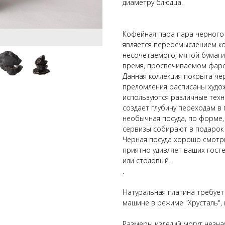
диаметру блюдца.
Кофейная пара пара черного
является переосмыслением ко
несочетаемого, мятой бумаги 
время, просвечиваемом фар
Данная коллекция покрыта чер
преломления расписаны худо
используются различные техн
создает глубину переходам в
необычная посуда, по форме,
сервизы собирают в подарок
Черная посуда хорошо смотри
приятно удивляет ваших гост
или столовый.
.
Натуральная платина требует
машине в режиме "Хрусталь",
Размеры изделий могут незнач