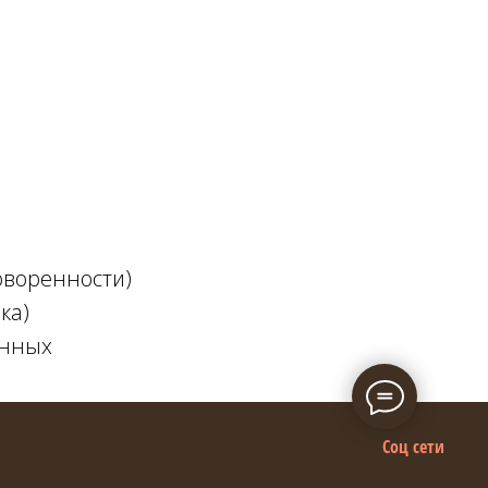
оворенности)
ка)
анных
Соц сети