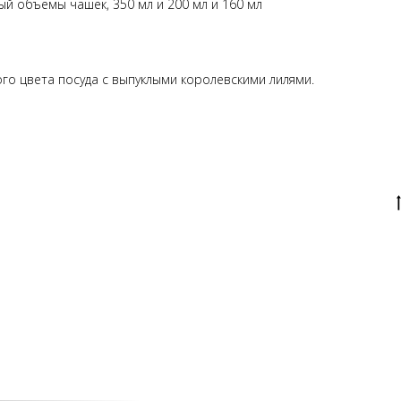
ый объемы чашек, 350 мл и 200 мл и 160 мл
о цвета посуда с выпуклыми королевскими лилями.