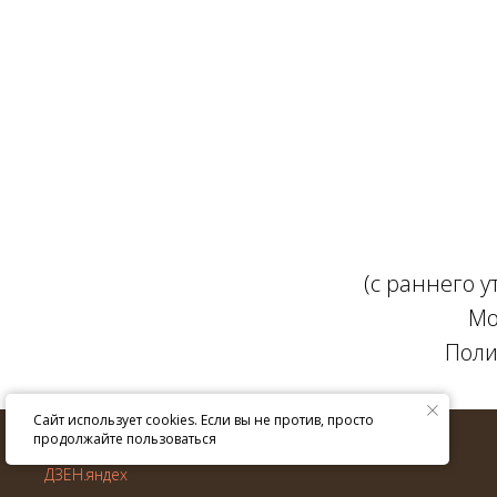
(с раннего 
Мо
Поли
Сайт использует cookies. Если вы не против, просто
© ИП Крюкова Е.В. 2013–
2026
г.
продолжайте пользоваться
Все права защищены.
ДЗЕН.яндех