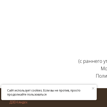
(с раннего 
Мо
Поли
Сайт использует cookies. Если вы не против, просто
© ИП Крюкова Е.В. 2013–
2026
г.
продолжайте пользоваться
Все права защищены.
ДЗЕН.яндех