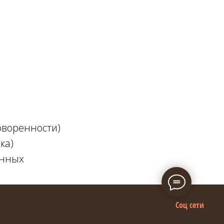
оворенности)
ка)
анных
Соц сети