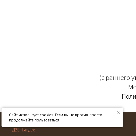
(с раннего 
Мо
Поли
Сайт использует cookies. Если вы не против, просто
© ИП Крюкова Е.В. 2013–
2026
г.
продолжайте пользоваться
Все права защищены.
ДЗЕН.яндех