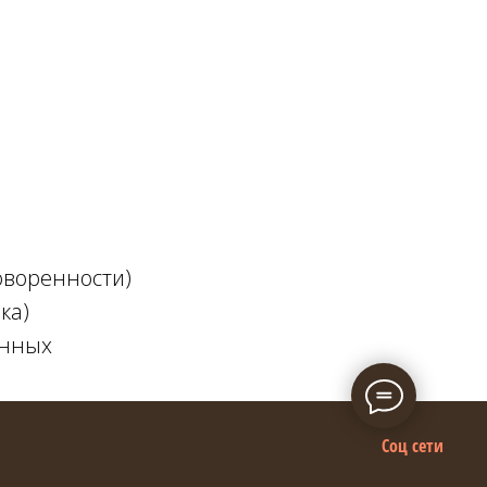
оворенности)
ка)
анных
Соц сети