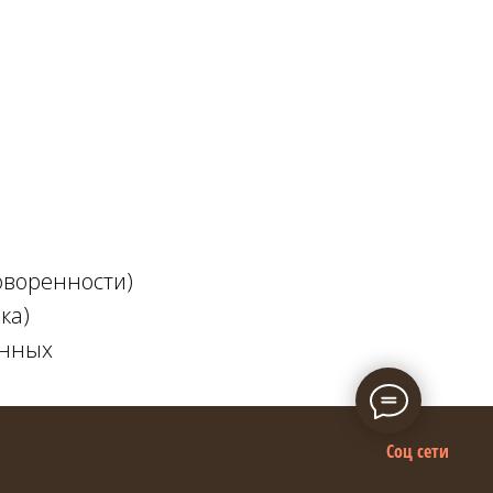
оворенности)
ка)
анных
Соц сети