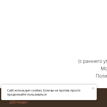
(с раннего 
Мо
Поли
Сайт использует cookies. Если вы не против, просто
© ИП Крюкова Е.В. 2013–
2026
г.
продолжайте пользоваться
Все права защищены.
ДЗЕН.яндех