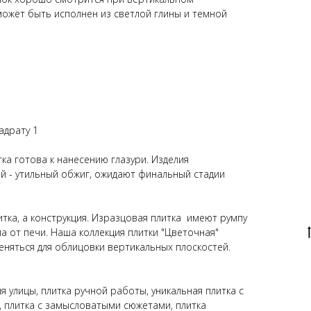
ожет быть исполнен из светлой глины и темной
адрату 1
ка готова к нанесению глазури. Изделия
й - утильный обжиг, ожидают финальный стадии
тка, а конструкция. Изразцовая плитка имеют румпу
ла от печи. Наша коллекция плитки "Цветочная"
еняться для облицовки вертикальных плоскостей.
я улицы, плитка ручной работы, уникальная плитка с
, плитка с замысловатыми сюжетами, плитка