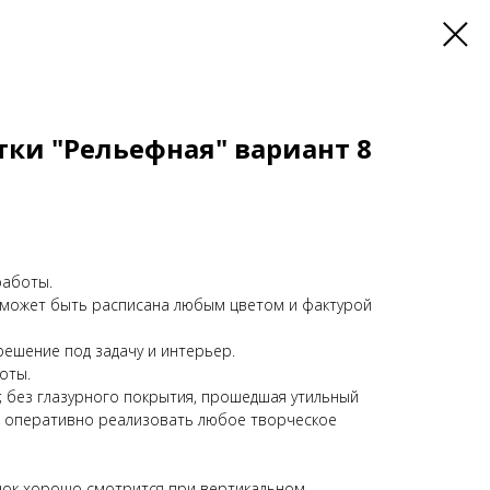
ки "Рельефная" вариант 8
работы.
 может быть расписана любым цветом и фактурой
ешение под задачу и интерьер.
оты.
; без глазурного покрытия, прошедшая утильный
т оперативно реализовать любое творческое
унок хорошо смотрится при вертикальном