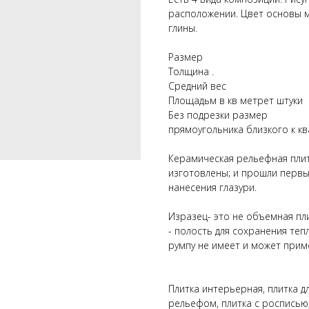
расположении. Цвет основы м
глины.
Размер
Толщина .
Средний вес
Площадьм в кв метрет штуки
Без подрезки размер
прямоугольника близкого к кв
Керамическая рельефная плит
изготовлены; и прошли первы
нанесения глазури.
Изразец- это не объемная пли
- полость для сохранения теп
румпу не имеет и может прим
Плитка интерьерная, плитка дл
рельефом, плитка с росписью