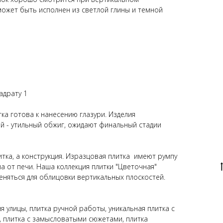
ожет быть исполнен из светлой глины и темной
адрату 1
ка готова к нанесению глазури. Изделия
й - утильный обжиг, ожидают финальный стадии
тка, а конструкция. Изразцовая плитка имеют румпу
ла от печи. Наша коллекция плитки "Цветочная"
еняться для облицовки вертикальных плоскостей.
я улицы, плитка ручной работы, уникальная плитка с
, плитка с замысловатыми сюжетами, плитка