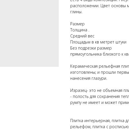
расположении. Цвет основы м
глины.
Размер
Толщина .
Средний вес
Площадьм в кв метрет штуки
Без подрезки размер
прямоугольника близкого к кв
Керамическая рельефная плит
изготовлены; и прошли первы
нанесения глазури.
Изразец- это не объемная пли
- полость для сохранения теп
румпу не имеет и может прим
Плитка интерьерная, плитка дл
рельефом, плитка с росписью