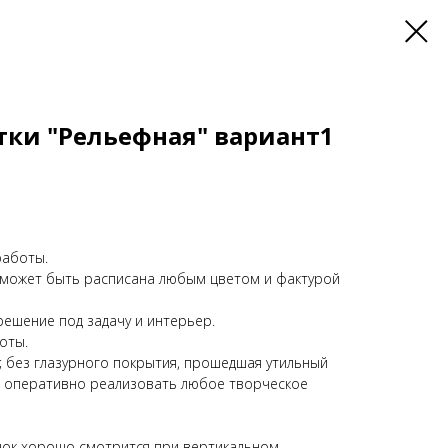
ки "Рельефная" вариант1
работы.
 может быть расписана любым цветом и фактурой
ешение под задачу и интерьер.
оты.
; без глазурного покрытия, прошедшая утильный
т оперативно реализовать любое творческое
унок хорошо смотрится при вертикальном