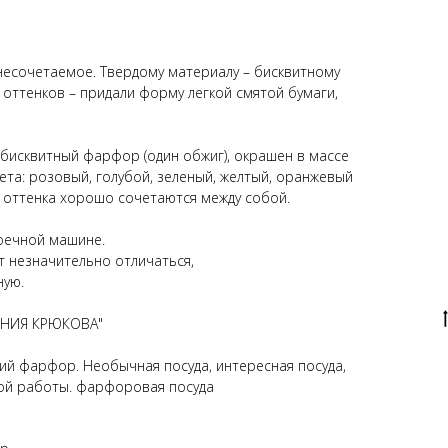
 несочетаемое. Твердому материалу – бисквитному
оттенков – придали форму легкой смятой бумаги,
 бисквитный фарфор (один обжиг), окрашен в массе
та: розовый, голубой, зеленый, желтый, оранжевый
 оттенка хорошо сочетаются между собой.
оечной машине.
т незначительно отличаться,
ную.
ГЕНИЯ КРЮКОВА"
кий фарфор. Необычная посуда, интересная посуда,
ной работы. фарфоровая посуда