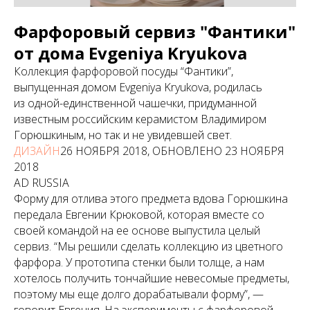
Фарфоровый сервиз "Фантики"
от дома Evgeniya Kryukova
Коллекция фарфоровой посуды “Фантики”,
выпущенная домом Evgeniya Kryukova, родилась
из одной-единственной чашечки, придуманной
известным российским керамистом Владимиром
Горюшкиным, но так и не увидевшей свет.
ДИЗАЙН
26 НОЯБРЯ 2018, ОБНОВЛЕНО 23 НОЯБРЯ
2018
AD RUSSIA
Форму для отлива этого предмета вдова Горюшкина
передала Евгении Крюковой, которая вместе со
своей командой на ее основе выпустила целый
сервиз. “Мы решили сделать коллекцию из цветного
фарфора. У прототипа стенки были толще, а нам
хотелось получить тончайшие невесомые предметы,
поэтому мы еще долго дорабатывали форму”, —
говорит Евгения. На эксперименты с фарфоровой