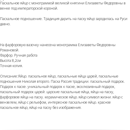
Пасхальное яйцо с монограммой великой княгини Елизаветы Федоровны в
венке под императорской короной.
Пасхальное подношение. Традиция дарить на пасху яйцо зародилась на Руси
давно.
На фарфоровую вазочку нанесена монограмма Елизаветы Федоровны
Романовой.
Фарфор. Ручная работа
Высота 8,2см
Точная копия.
Описание:Яйцо. пасхальное яйцо, пасхальные яйца царей, пасхальные
подношения Николая второго. Пасха Россия традиции. пасхальный подарок.
Подарок к пасхе. уникальный подарок к пасхе, эксклюзивный подарок,
пасхальный подарок царей. царские пасхальные яйца, яйца на пасху,
фарфоровое яйца на пасху. керамическое яйцо. яйцо символ жизни. яйцо с
вензелем, яйцо с рельефом, интересное пасхальное яйцо. красное
пасхальное яйцо, яйцо на пасху без изображения.